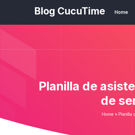
Blog CucuTime
Home
Planilla de asis
de se
Home
»
Planilla