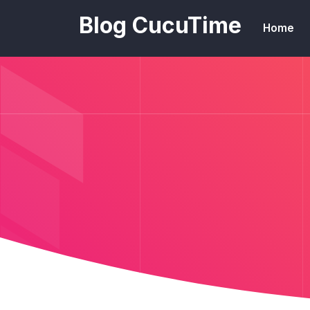
Blog CucuTime
Home